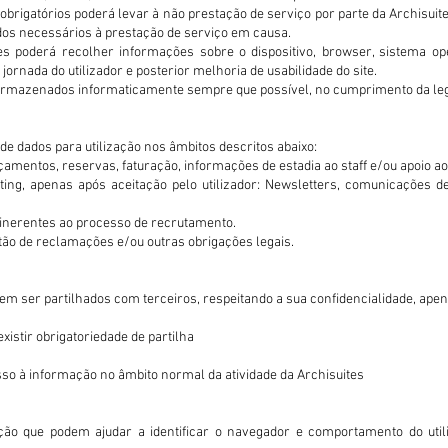
rigatórios poderá levar à não prestação de serviço por parte da Archisuites.
ados necessários à prestação de serviço em causa.
tes poderá recolher informações sobre o dispositivo, browser, sistema op
ornada do utilizador e posterior melhoria de usabilidade do site.
armazenados informaticamente sempre que possível, no cumprimento da legi
de dados para utilização nos âmbitos descritos abaixo:
amentos, reservas, faturação, informações de estadia ao staff e/ou apoio ao 
ng, apenas após aceitação pelo utilizador: Newsletters, comunicações d
inerentes ao processo de recrutamento.
tão de reclamações e/ou outras obrigações legais.
em ser partilhados com terceiros, respeitando a sua confidencialidade, apen
xistir obrigatoriedade de partilha
so à informação no âmbito normal da atividade da Archisuites
ão que podem ajudar a identificar o navegador e comportamento do util