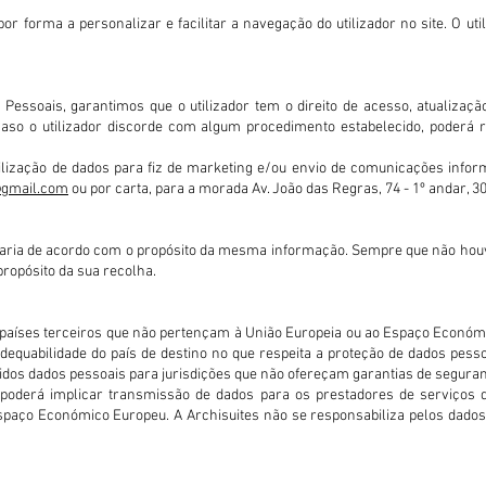
por forma a personalizar e facilitar a navegação do utilizador no site. O ut
essoais, garantimos que o utilizador tem o direito de acesso, atualização,
aso o utilizador discorde com algum procedimento estabelecido, poderá 
 utilização de dados para fiz de marketing e/ou envio de comunicações info
@gmail.com
ou por carta, para a morada Av. João das Regras, 74 - 1º andar, 3
ia de acordo com o propósito da mesma informação. Sempre que não houve
ropósito da sua recolha.
 países terceiros que não pertençam à União Europeia ou ao Espaço Económ
equabilidade do país de destino no que respeita a proteção de dados pessoa
idos dados pessoais para jurisdições que não ofereçam garantias de seguran
 poderá implicar transmissão de dados para os prestadores de serviços 
spaço Económico Europeu. A Archisuites não se responsabiliza pelos dados q