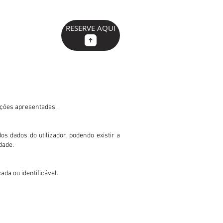
RESERVE AQUI
MELHOR PREÇO
ições apresentadas.
s dados do utilizador, podendo existir a
dade.
da ou identificável.