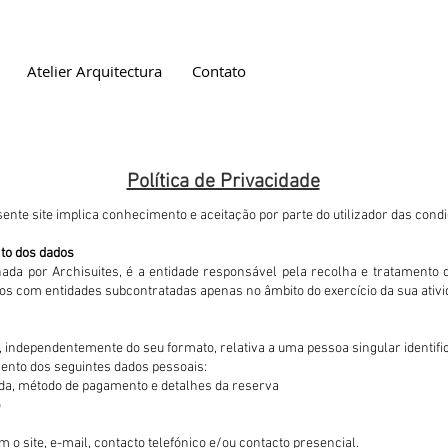
Atelier Arquitectura
Contato
Política de Privacidade
ente site implica conhecimento e aceitação por parte do utilizador das cond
to dos dados
ada por Archisuites, é a entidade responsável pela recolha e tratamento do
s com entidades subcontratadas apenas no âmbito do exercício da sua ativi
independentemente do seu formato, relativa a uma pessoa singular identifica
mento dos seguintes dados pessoais:
ada, método de pagamento e detalhes da reserva
o
o site, e-mail, contacto telefónico e/ou contacto presencial.